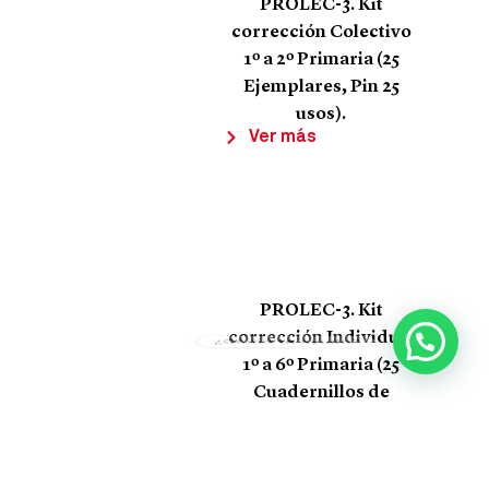
PROLEC-3. Kit
corrección Colectivo
1º a 2º Primaria (25
Ejemplares, Pin 25
usos).
Ver más
PROLEC-3. Kit
¿Cómo te ayudo?
corrección Individual
1º a 6º Primaria (25
Cuadernillos de
anotación, Pin 25
usos).
Ver más