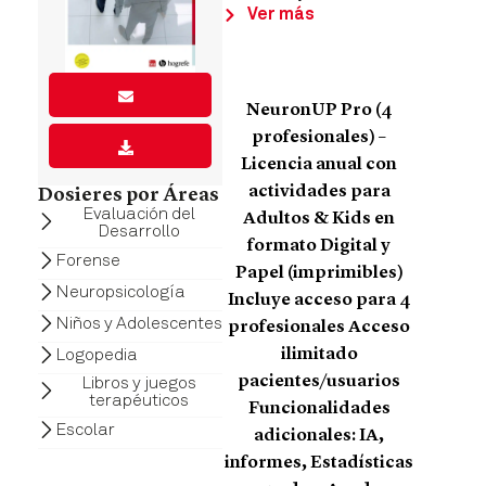
Ver más
NeuronUP Pro (4
profesionales) –
Licencia anual con
actividades para
Dosieres por Áreas
Evaluación del
Adultos & Kids en
Desarrollo
formato Digital y
Forense
Papel (imprimibles)
Neuropsicología
Incluye acceso para 4
Niños y Adolescentes
profesionales Acceso
Logopedia
ilimitado
pacientes/usuarios
Libros y juegos
terapéuticos
Funcionalidades
Escolar
adicionales: IA,
informes, Estadísticas