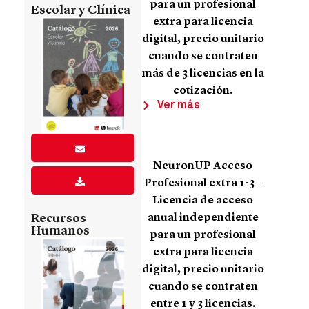
para un profesional
Escolar y Clínica
extra para licencia
digital, precio unitario
cuando se contraten
más de 3 licencias en la
cotización.
Ver más
NeuronUP Acceso
Profesional extra 1-3 –
Licencia de acceso
anual independiente
Recursos
Humanos
para un profesional
extra para licencia
digital, precio unitario
cuando se contraten
entre 1 y 3 licencias.