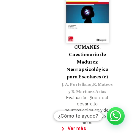
CUMANES.
Cuestionario de
Madurez
Neuropsicológica
para Escolares (c)
J. A. Portellano,R. Mateos
y R. Martínez Arias
Evaluación global del
desarrollo
neuropsicológico y del
¿Cómo te ayudo?
rendimiento cognitivo en
niños.
Ver más