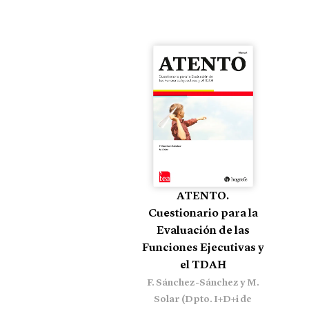
ATENTO.
Cuestionario para la
Evaluación de las
Funciones Ejecutivas y
el TDAH
F. Sánchez-Sánchez y M.
Solar (Dpto. I+D+i de