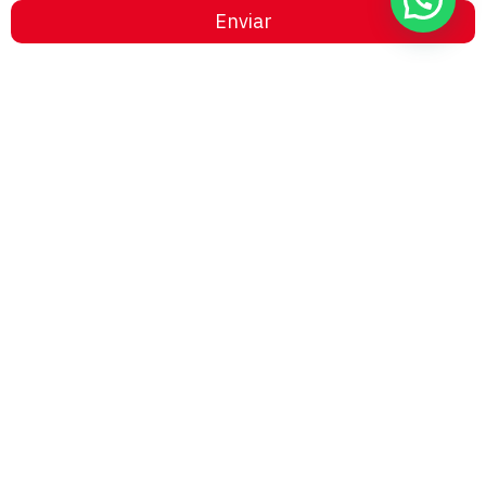
Enviar
Hogrefe Colombia Cra. 49b # 93 – 38, Bogotá
servicioalcliente@hogrefe.co
+57 321 475 8010
(601) 937 2057
Lunes a jueves – 7:00 am a 4:30 pm
Viernes – 7:00 am a 3:30 pm
Términos y
Política de
Normas
Política de