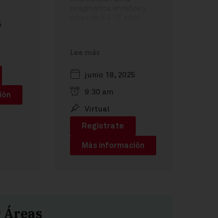
pragmática en niños y
niñas de 5 a 12 años.
5
tus
Ponente: Belén Ruiz
s como
Lee más
junio 18, 2025
mar
eras
9:30 am
ión
es
Virtual
s
Regístrate
 el
Más información
ercicio
r Áreas