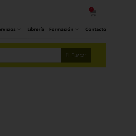
0
ervicios
Librería
Formación
Contacto
Buscar
MA
de
Bi
Eva