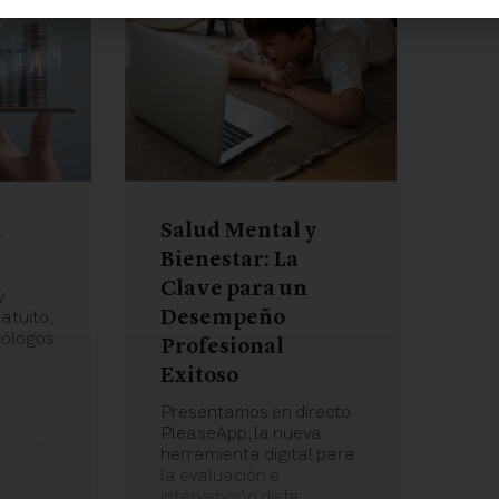
a
Salud Mental y
Bienestar: La
Clave para un
y
Desempeño
atuito,
cólogos
Profesional
Exitoso
Presentamos en directo
PleaseApp, la nueva
isiones
herramienta digital para
la evaluación e
intervención de la