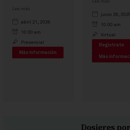
Lee más
estratégicas.
2026.
Lee más
Aprenderás:
junio 26, 202
¡Los esperamos!
• Cómo organizar 
abril 21, 2026
ingresos y egreso
10:00 am
profesional
10:00 am
Virtual
independiente.
• Herramientas
Presencial
Regístrate
prácticas para to
decisiones financi
Más información
Más informac
acertadas.
• Recomendacion
para mejorar la
rentabilidad de tu
servicios.
• Estrategias para
ahorro, inversión y
proyección de tu ej
profesional.
Ponente: Wilmer
Forero
Dosieres po