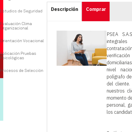
Descripción
Comprar
Estudios de Seguridad
Evaluación Clima
Organizacional
PSEA S.A.S
integrale
Orientación Vocacional
contratación
Aplicación Pruebas
verificación
Psicológicas
domiciliari
nivel nac
Procesos de Selección
polígrafo d
del cliente
nuestros cl
momento de 
personal, g
los candida