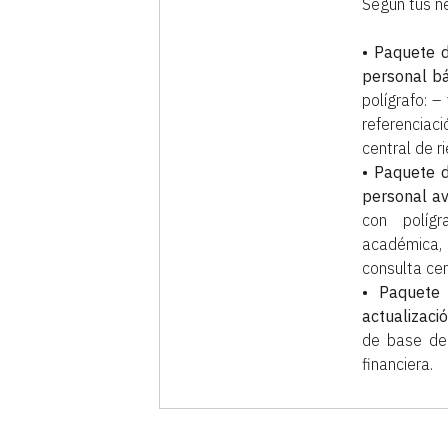
Según tus n
• Paquete d
personal bá
polígrafo: –
referenciac
central de r
• Paquete d
personal a
con polígra
académica, 
consulta cen
• Paquete 
actualizaci
de base de 
financiera.