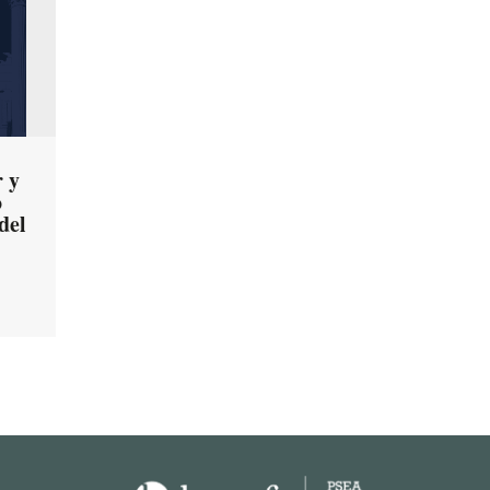
 y
o
del