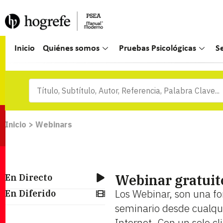
Inicio
Quiénes somos
Pruebas Psicológicas
S
Inicio
>
Webinars
Webinar gratuit
En Directo
Los Webinar, son una for
En Diferido
seminario desde cualqui
Internet. Con un solo cl