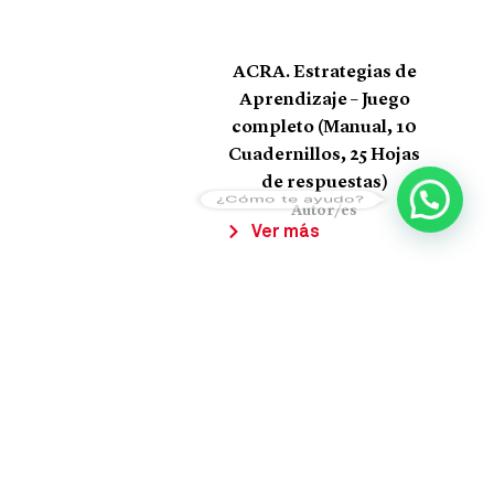
ACRA. Estrategias de
Aprendizaje – Juego
completo (Manual, 10
Cuadernillos, 25 Hojas
de respuestas)
¿Cómo te ayudo?
Autor/es
Ver más
1
2
3
4
5
6
7
8
9
10
11
12
13
14
15
16
17
18
19
20