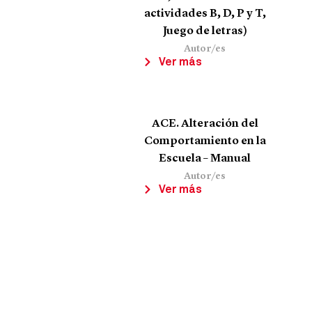
actividades B, D, P y T,
Juego de letras)
Autor/es
Ver más
ACE. Alteración del
Comportamiento en la
Escuela – Manual
Autor/es
Ver más