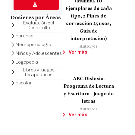
(Manual, 10
Ejemplares de cada
tipo, 2 Pines de
Dosieres por Áreas
Evaluación del
corrección 25 usos,
Desarrollo
Guía de
Forense
interpretación)
Neuropsicología
Autor/es
Ver más
Niños y Adolescentes
Logopedia
Libros y juegos
terapéuticos
ABC Dislexia.
Escolar
Programa de Lectura
y Escritura – Juego de
letras
Autor/es
Ver más