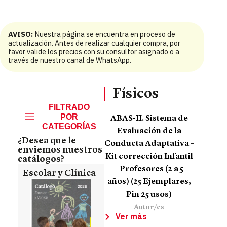
AVISO:
Nuestra página se encuentra en proceso de
actualización. Antes de realizar cualquier compra, por
favor valide los precios con su consultor asignado o a
través de nuestro canal de WhatsApp.
Físicos
FILTRADO
POR
ABAS-II. Sistema de
CATEGORÍAS
Evaluación de la
¿Desea que le
Conducta Adaptativa –
enviemos nuestros
Kit corrección Infantil
catálogos?
– Profesores (2 a 5
Escolar y Clínica
años) (25 Ejemplares,
Pin 25 usos)
Autor/es
Ver más