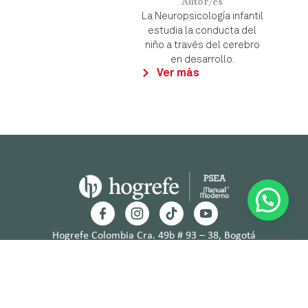
Autor/es
La Neuropsicología infantil
estudia la conducta del
niño a través del cerebro
en desarrollo.
Ver más
Hogrefe Colombia Cra. 49b # 93 – 38, Bogotá
servicioalcliente@hogrefe.co
+57 321 475 8010
(601) 937 2057
Lunes a jueves – 7:00 am a 4:30 pm
Viernes – 7:00 am a 3:30 pm