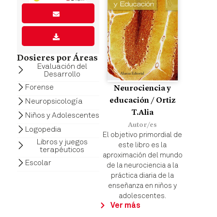
Dosieres por Áreas
Evaluación del
Desarrollo
Forense
Neurociencia y
educación / Ortiz
Neuropsicología
T.Alia
Niños y Adolescentes
Autor/es
Logopedia
El objetivo primordial de
Libros y juegos
este libro es la
terapéuticos
aproximación del mundo
Escolar
de la neurociencia a la
práctica diaria de la
enseñanza en niños y
adolescentes.
Ver más