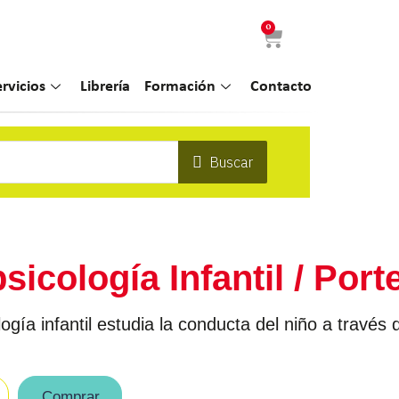
0
ervicios
Librería
Formación
Contacto
Buscar
icología Infantil / Port
gía infantil estudia la conducta del niño a través 
Comprar