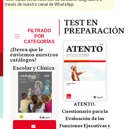
través de nuestro canal de WhatsApp.
TEST EN
PREPARACIÓN
FILTRADO
POR
CATEGORÍAS
¿Desea que le
enviemos nuestros
catálogos?
Escolar y Clínica
ATENTO.
Cuestionario para la
Evaluación de las
Funciones Ejecutivas y