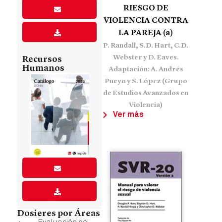
RIESGO DE
VIOLENCIA CONTRA
LA PAREJA (a)
P. Randall, S.D. Hart, C.D.
Webster y D. Eaves.
Recursos
Humanos
Adaptación: A. Andrés
Pueyo y S. López (Grupo
de Estudios Avanzados en
Violencia)
Ver más
Dosieres por Áreas
Evaluación del