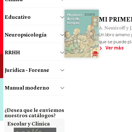
Educativo
MI PRIMER
A. Nemiroff y 
Un libro ameno 
Neuropsicología
que se puede pl
Ver más
RRHH
Jurídica - Forense
Manual moderno
¿Desea que le enviemos
nuestros catálogos?
Escolar y Clínica