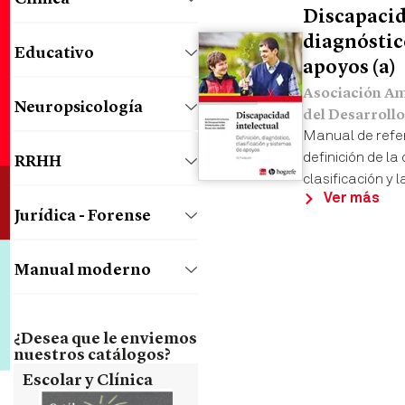
Discapacid
diagnóstico
Educativo
apoyos (a)
Asociación Am
Neuropsicología
del Desarroll
Manual de refer
definición de la
RRHH
clasificación y 
Ver más
Jurídica - Forense
Manual moderno
¿Desea que le enviemos
nuestros catálogos?
Escolar y Clínica