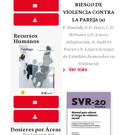
RIESGO DE
VIOLENCIA CONTRA
LA PAREJA (a)
P. Randall, S.D. Hart, C.D.
Webster y D. Eaves.
Recursos
Humanos
Adaptación: A. Andrés
Pueyo y S. López (Grupo
de Estudios Avanzados en
Violencia)
Ver más
Dosieres por Áreas
Evaluación del