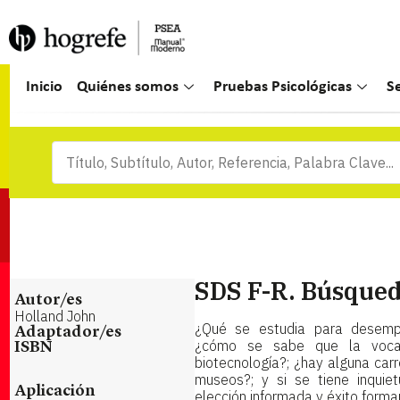
Inicio
Quiénes somos
Pruebas Psicológicas
S
SDS F-R. Búsqued
Autor/es
Holland John
¿Qué se estudia para desempe
Adaptador/es
¿cómo se sabe que la vocac
ISBN
biotecnología?; ¿hay alguna carr
museos?; y si se tiene inquie
Aplicación
elección informada y éxito forman