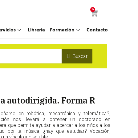
0
ervicios
Librería
Formación
Contacto
Buscar
a autodirigida. Forma R
ñarse en robótica, mecatrónica y telemática?;
ión nos llevará a obtener un doctorado en
era que permita ayudar a acercar a los niños a los
tud por la música, ¿hay que estudiar? Vocación,
 un vínculo indisoluble.