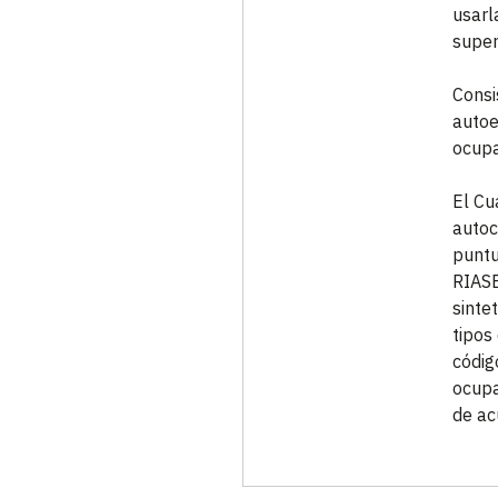
usarl
super
Consi
autoe
ocupa
El Cu
autoc
puntu
RIASE
sinte
tipos
códig
ocupa
de ac