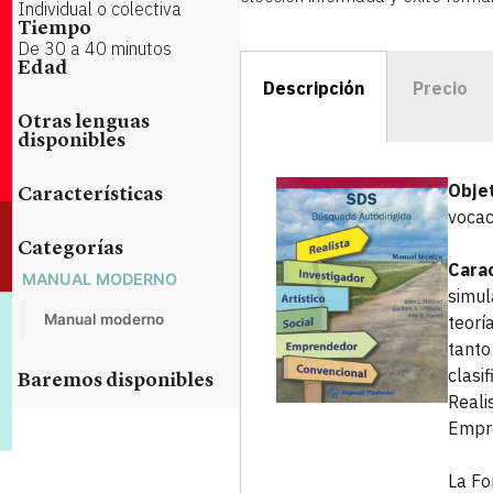
Individual o colectiva
Tiempo
De 30 a 40 minutos
Edad
Descripción
Precio
Otras lenguas
disponibles
Objet
Características
vocac
Categorías
Carac
MANUAL MODERNO
simul
Manual moderno
teorí
tanto
clasi
Baremos disponibles
Realis
Empre
La Fo