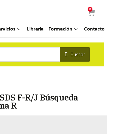
0
ervicios
Librería
Formación
Contacto
Buscar
 SDS F-R/J Búsqueda
rma R