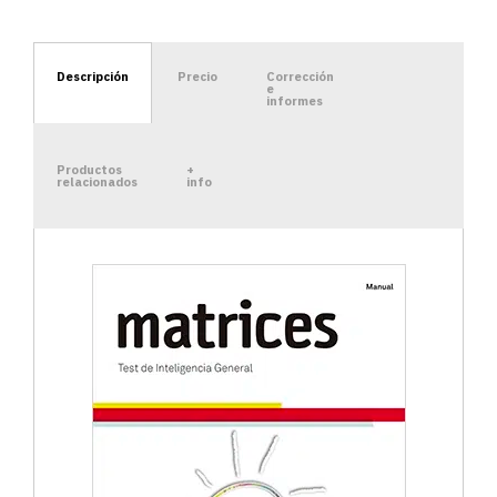
Descripción
Precio
Corrección
e
informes
Productos
+
relacionados
info