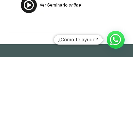
¿Cómo te ayudo?
Hogrefe Colombia Cra. 49b # 93 – 38, Bogotá
servicioalcliente@hogrefe.co
+57 321 475 8010
(601) 937 2057
Lunes a jueves – 7:00 am a 4:30 pm
Viernes – 7:00 am a 3:30 pm