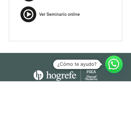
¿Cómo te ayudo?
Hogrefe Colombia Cra. 49b # 93 – 38, Bogotá
servicioalcliente@hogrefe.co
+57 321 475 8010
(601) 937 2057
Lunes a jueves – 7:00 am a 4:30 pm
Viernes – 7:00 am a 3:30 pm