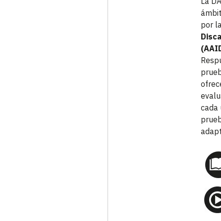
La DA
ámbit
por l
Disca
(AAI
Respu
prueb
ofrec
evalu
cada 
prueb
adapt