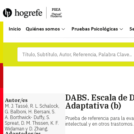
Inicio
Quiénes somos
Pruebas Psicológicas
S
DABS. Escala de 
Autor/es
Adaptativa (b)
M. J. Tassé, R. L. Schalock,
G. Balboni, H. Bersani, S.
A. Borthwick- Duffy, S.
Prueba de referencia para la ev
Spreat, D. M. Thissen, K. F.
intelectual y en otros trastornos.
Widaman y D. Zhang.