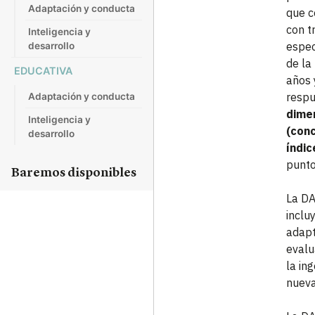
Adaptación y conducta
que c
con t
Inteligencia y
espec
desarrollo
de la
EDUCATIVA
años 
respu
Adaptación y conducta
dime
Inteligencia y
(conc
desarrollo
índic
punto
Baremos disponibles
La DA
inclu
adapt
evalu
la in
nueva