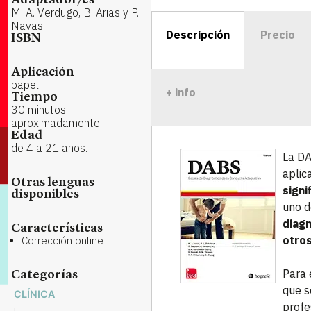
Adaptador/es
M. A. Verdugo, B. Arias y P.
Navas.
Descripción
Precio
ISBN
Aplicación
papel.
+ info
Tiempo
30 minutos,
aproximadamente.
Edad
de 4 a 21 años.
La DA
aplic
Otras lenguas
signi
disponibles
uno d
diagn
Características
otros
Corrección online
Para 
Categorías
que s
CLÍNICA
profe