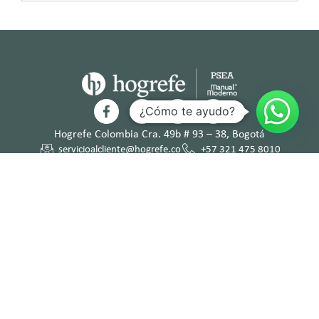
¿Cómo te ayudo?
Hogrefe Colombia Cra. 49b # 93 – 38, Bogotá
servicioalcliente@hogrefe.co
+57 321 475 8010
(601) 937 2057
Lunes a jueves – 7:00 am a 4:30 pm
Viernes – 7:00 am a 3:30 pm
Términos y
Política de
Normas
Política de
Condicion
Privacidad
Deontológi
Tratamient
es
cas
o de Datos
Personales