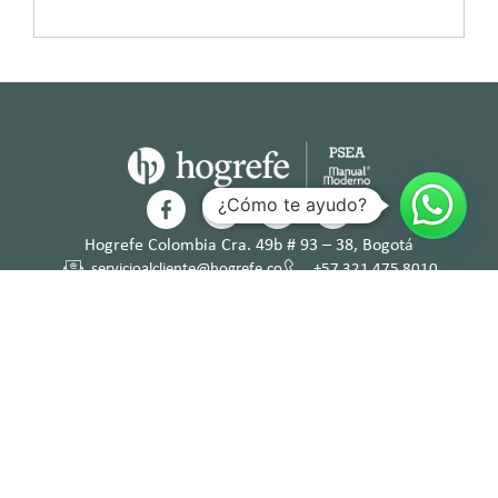
¿Cómo te ayudo?
Hogrefe Colombia Cra. 49b # 93 – 38, Bogotá
servicioalcliente@hogrefe.co
+57 321 475 8010
(601) 937 2057
Lunes a jueves – 7:00 am a 4:30 pm
Viernes – 7:00 am a 3:30 pm
Términos y
Política de
Normas
Política de
Condicion
Privacidad
Deontológi
Tratamient
es
cas
o de Datos
Personales