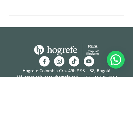
Hogrefe Colombia Cra. 49b # 93 – 38, Bogotá
servicioalcliente@hogrefe.co
+57 321 475 8010
(601) 937 2057
Lunes a jueves – 7:00 am a 4:30 pm
Viernes – 7:00 am a 3:30 pm
Términos y
Política de
Normas
Política de
Condicion
Privacidad
Deontológi
Tratamient
es
cas
o de Datos