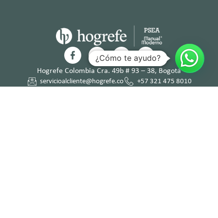
¿Cómo te ayudo?
Hogrefe Colombia Cra. 49b # 93 – 38, Bogotá
servicioalcliente@hogrefe.co
+57 321 475 8010
(601) 937 2057
Lunes a jueves – 7:00 am a 4:30 pm
Viernes – 7:00 am a 3:30 pm
Términos y
Política de
Normas
Política de
Condicion
Privacidad
Deontológi
Tratamient
es
cas
o de Datos
Personales