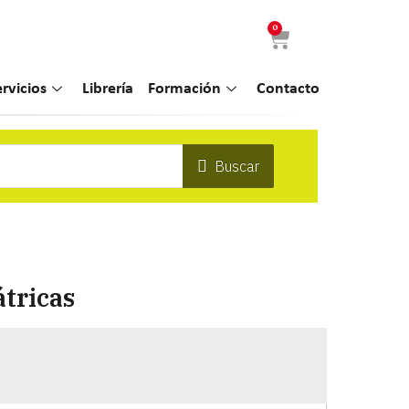
0
ervicios
Librería
Formación
Contacto
Buscar
átricas