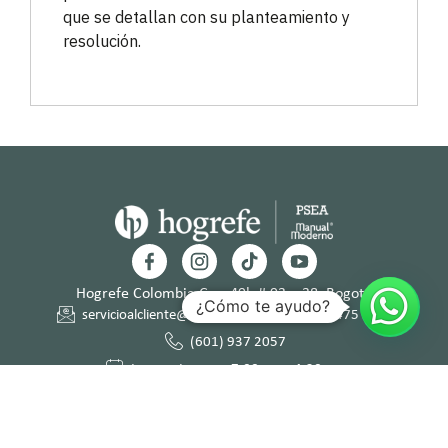
que se detallan con su planteamiento y
resolución.
Hogrefe Colombia Cra. 49b # 93 – 38, Bogotá
¿Cómo te ayudo?
servicioalcliente@hogrefe.co
+57 321 475 8010
(601) 937 2057
Lunes a jueves – 7:00 am a 4:30 pm
Viernes – 7:00 am a 3:30 pm