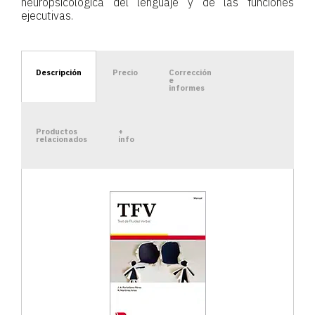
neuropsicológica del lenguaje y de las funciones
ejecutivas.
Descripción
Precio
Corrección
e
informes
Productos
+
relacionados
info