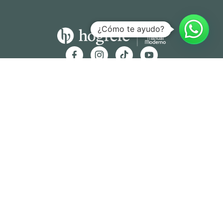
¿Cómo te ayudo?
Hogrefe Colombia Cra. 49b # 93 – 38, Bogotá
servicioalcliente@hogrefe.co
+57 321 475 8010
(601) 937 2057
Lunes a jueves – 7:00 am a 4:30 pm
Viernes – 7:00 am a 3:30 pm
Términos y
Política de
Normas
Política de
Condicion
Privacidad
Deontológi
Tratamient
es
cas
o de Datos
Personales