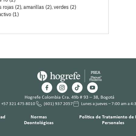
 rojas (2), amarillas (2), verdes (2)
uctivo (1)
Hogrefe Colombia Cra. 49b # 93 – 38, Bogotá
+57 321 475 8010
(601) 937 2057
Lunes a jueves – 7:00 am a 4
dad
Normas
Política de Tratamiento de
Deontológicas
Personales