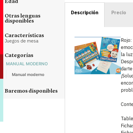
Edad
Descripción
Precio
Otras lenguas
disponibles
Características
Rojo:
Juegos de mesa
emoci
la lu
Categorías
Despu
MANUAL MODERNO
darte
Manual moderno
¡Solu
encon
probl
Baremos disponibles
Conte
Table
Ficha
Ficha