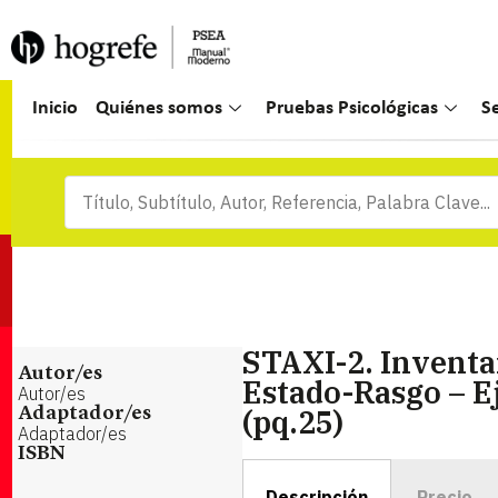
Inicio
Quiénes somos
Pruebas Psicológicas
S
STAXI-2. Inventar
Autor/es
Estado-Rasgo – E
Autor/es
(pq.25)
Adaptador/es
Adaptador/es
ISBN
Descripción
Precio