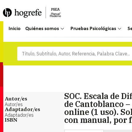
Inicio
Quiénes somos
Pruebas Psicológicas
S
SOC. Escala de Di
Autor/es
de Cantoblanco –
Autor/es
online (1 uso). S
Adaptador/es
Adaptador/es
con manual, por 
ISBN