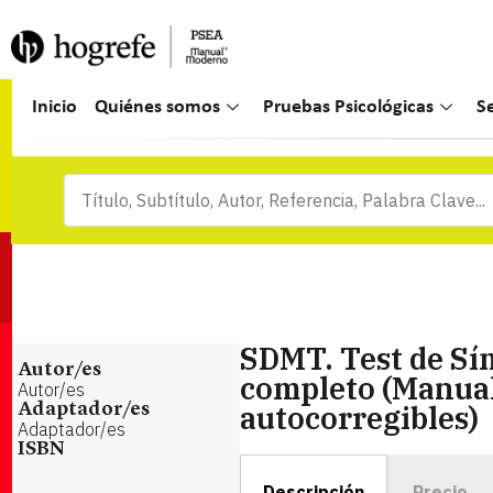
Inicio
Quiénes somos
Pruebas Psicológicas
S
SDMT. Test de Sím
Autor/es
completo (Manual
Autor/es
autocorregibles)
Adaptador/es
Adaptador/es
ISBN
Descripción
Precio