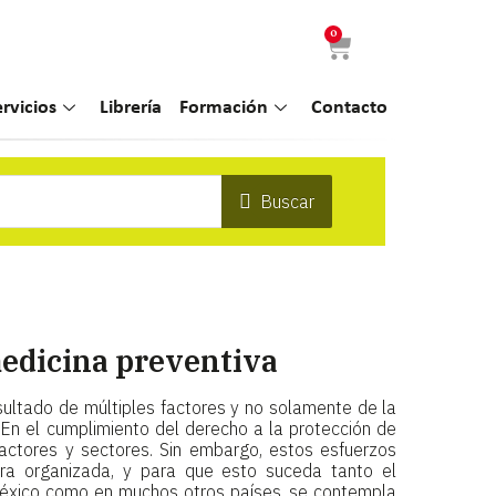
0
ervicios
Librería
Formación
Contacto
Buscar
medicina preventiva
sultado de múltiples factores y no solamente de la
. En el cumplimiento del derecho a la protección de
 actores y sectores. Sin embargo, estos esfuerzos
a organizada, y para que esto suceda tanto el
éxico como en muchos otros países, se contempla