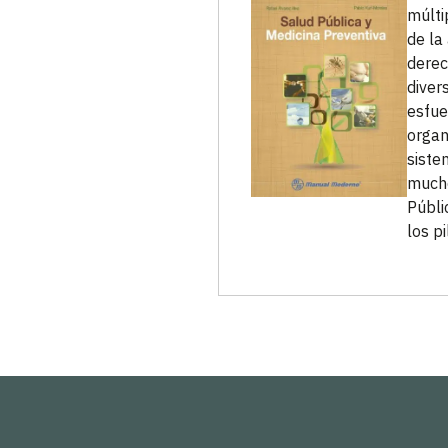
múlti
de la
derec
diver
esfue
organ
siste
mucho
Públi
los p