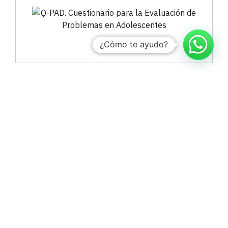
¿Cómo te ayudo?
Hogrefe Colombia Cra. 49b # 93 – 38, Bogotá
servicioalcliente@hogrefe.co
+57 321 475 8010
(601) 937 2057
Lunes a jueves – 7:00 am a 4:30 pm
Viernes – 7:00 am a 3:30 pm