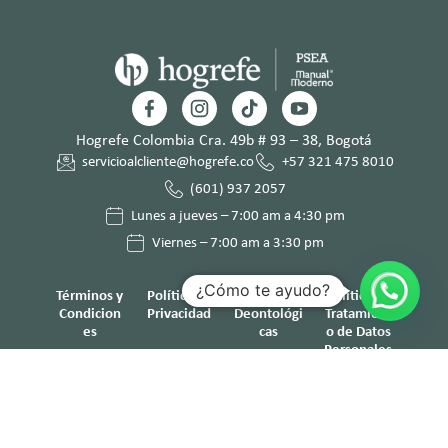
Hogrefe Colombia Cra. 49b # 93 – 38, Bogotá
servicioalcliente@hogrefe.co
+57 321 475 8010
(601) 937 2057
Lunes a jueves – 7:00 am a 4:30 pm
Viernes – 7:00 am a 3:30 pm
¿Cómo te ayudo?
Términos y
Política de
Normas
Política de
Condicion
Privacidad
Deontológi
Tratamient
es
cas
o de Datos
Personales
© Hogrefe TEA Ediciones 2025