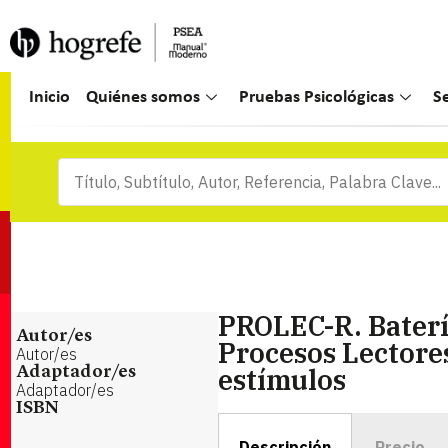
Inicio
Quiénes somos
Pruebas Psicológicas
S
PROLEC-R. Baterí
Autor/es
Procesos Lectore
Autor/es
estímulos
Adaptador/es
Adaptador/es
ISBN
Descripción
Precio