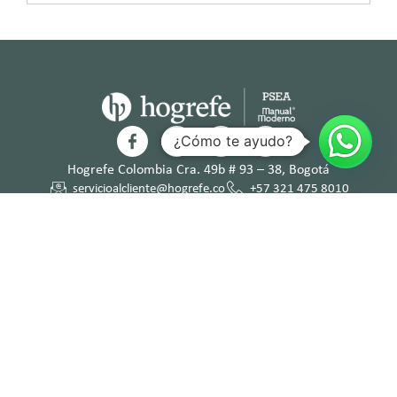
¿Cómo te ayudo?
Hogrefe Colombia Cra. 49b # 93 – 38, Bogotá
servicioalcliente@hogrefe.co
+57 321 475 8010
(601) 937 2057
Lunes a jueves – 7:00 am a 4:30 pm
Viernes – 7:00 am a 3:30 pm
Términos y
Política de
Normas
Política de
Condicion
Privacidad
Deontológi
Tratamient
es
cas
o de Datos
Personales