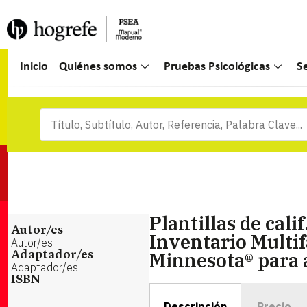
Inicio
Quiénes somos
Pruebas Psicológicas
S
Plantillas de cali
Autor/es
Inventario Multif
Autor/es
Minnesota® para 
Adaptador/es
Adaptador/es
ISBN
Descripción
Precio