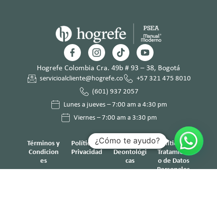
Hogrefe Colombia Cra. 49b # 93 – 38, Bogotá
servicioalcliente@hogrefe.co
+57 321 475 8010
(601) 937 2057
Lunes a jueves – 7:00 am a 4:30 pm
Viernes – 7:00 am a 3:30 pm
¿Cómo te ayudo?
Términos y
Política de
Normas
Política de
Condicion
Privacidad
Deontológi
Tratamient
es
cas
o de Datos
Personales
© Hogrefe TEA Ediciones 2025