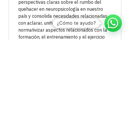
perspectivas claras sobre el rumbo del
quehacer en neuropsicología en nuestro
país y consolida necesidades relacionadas
con aclarar, unificar, formalizar y
¿Cómo te ayudo?
normativizar aspectos relacionados con la
formación, el entrenamiento y el ejercicio
profesional del neuropsicólogo. También
podría decirse que este trabajo se
constituye en una invitación al desarrollo de
nuevos convenios y trabajos de
investigación multicéntricos, en los que se
continúe el proceso con las pruebas
empleadas para la evaluación
neuropsicológica de población colombiana.