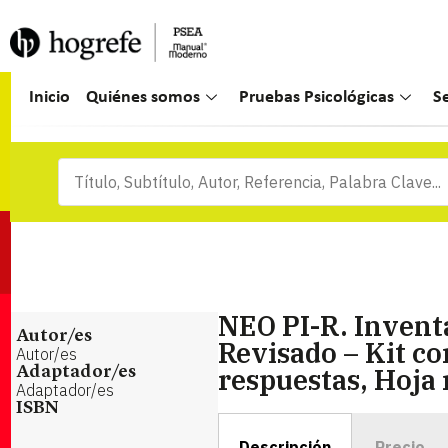
Inicio
Quiénes somos
Pruebas Psicológicas
S
NEO PI-R. Invent
Autor/es
Revisado – Kit co
Autor/es
respuestas, Hoja 
Adaptador/es
Adaptador/es
ISBN
Descripción
Precio