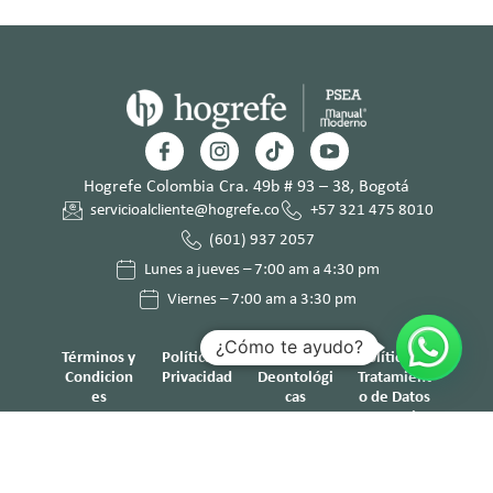
Hogrefe Colombia Cra. 49b # 93 – 38, Bogotá
servicioalcliente@hogrefe.co
+57 321 475 8010
(601) 937 2057
Lunes a jueves – 7:00 am a 4:30 pm
Viernes – 7:00 am a 3:30 pm
¿Cómo te ayudo?
Términos y
Política de
Normas
Política de
Condicion
Privacidad
Deontológi
Tratamient
es
cas
o de Datos
Personales