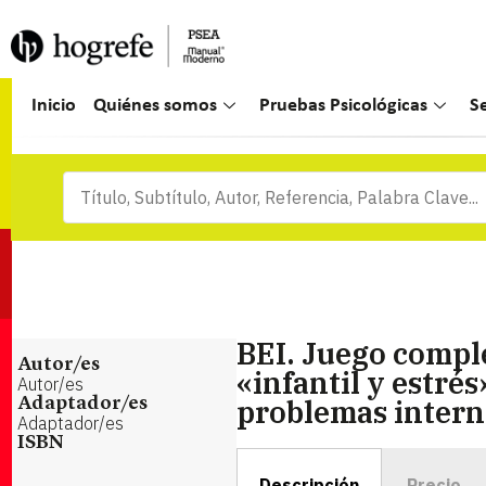
Inicio
Quiénes somos
Pruebas Psicológicas
S
BEI. Juego compl
Autor/es
«infantil y estrés
Autor/es
problemas interna
Adaptador/es
Adaptador/es
ISBN
Descripción
Precio