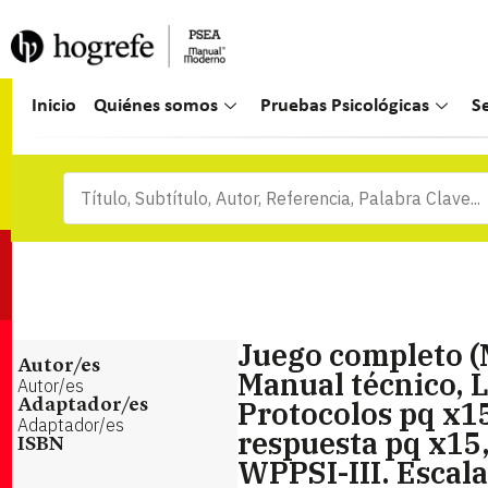
Inicio
Quiénes somos
Pruebas Psicológicas
S
Juego completo (
Autor/es
Manual técnico, L
Autor/es
Protocolos pq x15
Adaptador/es
Adaptador/es
respuesta pq x15,
ISBN
WPPSI-III. Escala