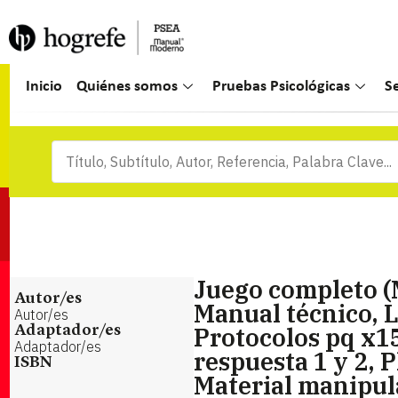
Inicio
Quiénes somos
Pruebas Psicológicas
S
Juego completo (
Autor/es
Manual técnico, L
Autor/es
Protocolos pq x15
Adaptador/es
Adaptador/es
respuesta 1 y 2, P
ISBN
Material manipul