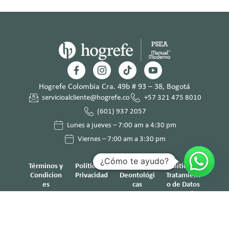
Hogrefe Colombia Cra. 49b # 93 – 38, Bogotá
servicioalcliente@hogrefe.co
+57 321 475 8010
(601) 937 2057
Lunes a jueves – 7:00 am a 4:30 pm
Viernes – 7:00 am a 3:30 pm
¿Cómo te ayudo?
Términos y
Política de
Normas
Política de
Condicion
Privacidad
Deontológi
Tratamient
es
cas
o de Datos
Personales