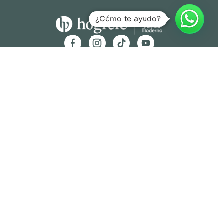
¿Cómo te ayudo?
Hogrefe Colombia Cra. 49b # 93 – 38, Bogotá
servicioalcliente@hogrefe.co
+57 321 475 8010
(601) 937 2057
Lunes a jueves – 7:00 am a 4:30 pm
Viernes – 7:00 am a 3:30 pm
Términos y
Política de
Normas
Política de
Condicion
Privacidad
Deontológi
Tratamient
es
cas
o de Datos
Personales
© Hogrefe TEA Ediciones 2025