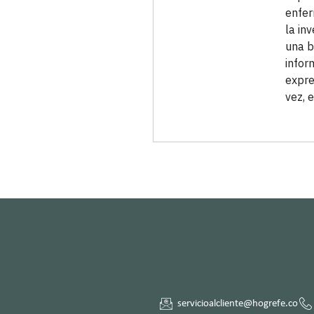
enfer
la inv
una b
infor
expre
vez, 
servicioalcliente@hogrefe.co