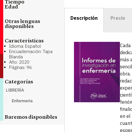
Tiempo
Edad
Descripción
Precio
Otras lenguas
disponibles
Características
Cada 
Idioma: Español
Encuadernación: Tapa
dedic
Blanda
más a
Año: 2020
senci
Páginas: 96
obra.
redac
Categorías
exper
LIBRERÍA
cient
Enfermería
fenóm
final
en el
Baremos disponibles
cuant
esper