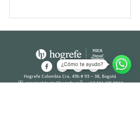
¿Cómo te ayudo?
Hogrefe Colombia Cra. 49b # 93 – 38, Bogotá
servicioalcliente@hogrefe.co
+57 321 475 8010
(601) 937 2057
Lunes a jueves – 7:00 am a 4:30 pm
Viernes – 7:00 am a 3:30 pm
Términos y
Política de
Normas
Política de
Condicion
Privacidad
Deontológi
Tratamient
es
cas
o de Datos