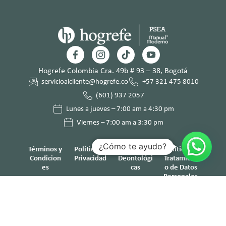
Hogrefe Colombia Cra. 49b # 93 – 38, Bogotá
servicioalcliente@hogrefe.co
+57 321 475 8010
(601) 937 2057
Lunes a jueves – 7:00 am a 4:30 pm
Viernes – 7:00 am a 3:30 pm
¿Cómo te ayudo?
Términos y
Política de
Normas
Política de
Condicion
Privacidad
Deontológi
Tratamient
es
cas
o de Datos
Personales
© Hogrefe TEA Ediciones 2025