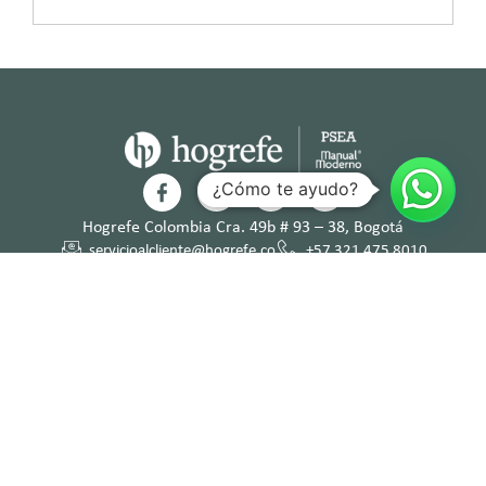
¿Cómo te ayudo?
Hogrefe Colombia Cra. 49b # 93 – 38, Bogotá
servicioalcliente@hogrefe.co
+57 321 475 8010
(601) 937 2057
Lunes a jueves – 7:00 am a 4:30 pm
Viernes – 7:00 am a 3:30 pm
Términos y
Política de
Normas
Política de
Condicion
Privacidad
Deontológi
Tratamient
es
cas
o de Datos
Personales